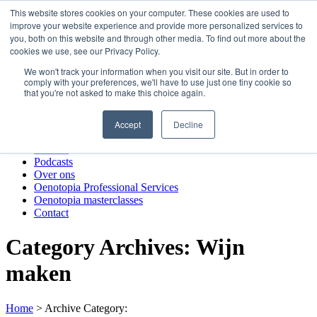
Skip
This website stores cookies on your computer. These cookies are used to
to
improve your website experience and provide more personalized services to
Oenotopia
content
you, both on this website and through other media. To find out more about the
Nieuws
cookies we use, see our Privacy Policy.
Podcasts
We won't track your information when you visit our site. But in order to
Over ons
comply with your preferences, we'll have to use just one tiny cookie so
Oenotopia Professional Services
that you're not asked to make this choice again.
Oenotopia masterclasses
Contact
Accept
Decline
Oenotopia
Nieuws
Podcasts
Over ons
Oenotopia Professional Services
Oenotopia masterclasses
Contact
Category Archives: Wijn
maken
Home
>
Archive Category: