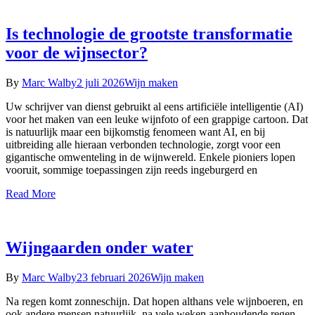
Is technologie de grootste transformatie
voor de wijnsector?
By
Marc Walby
2 juli 2026
Wijn maken
Uw schrijver van dienst gebruikt al eens artificiële intelligentie (AI)
voor het maken van een leuke wijnfoto of een grappige cartoon. Dat
is natuurlijk maar een bijkomstig fenomeen want AI, en bij
uitbreiding alle hieraan verbonden technologie, zorgt voor een
gigantische omwenteling in de wijnwereld. Enkele pioniers lopen
vooruit, sommige toepassingen zijn reeds ingeburgerd en
Read More
Wijngaarden onder water
By
Marc Walby
23 februari 2026
Wijn maken
Na regen komt zonneschijn. Dat hopen althans vele wijnboeren, en
ook andere mensen natuurlijk, na vele weken aanhoudende regen.