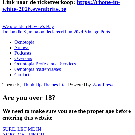
Link naar de ticketverkoop:
https://rhone-in-
white-2026.eventbrite.be
We proefden Hawke’s Bay
De familie Symington declareert hun 2024 Vintage Ports
Oenotopia
Nieuws
Podcasts
Over ons
Oenotopia Professional Services
Oenotopia masterclasses
Contact
Theme by
Think Up Themes Ltd
. Powered by
WordPress
.
Are you over 18?
We need to make sure you are the proper age before
entering this website
SURE, LET ME IN
NOPE, GET ME OUT