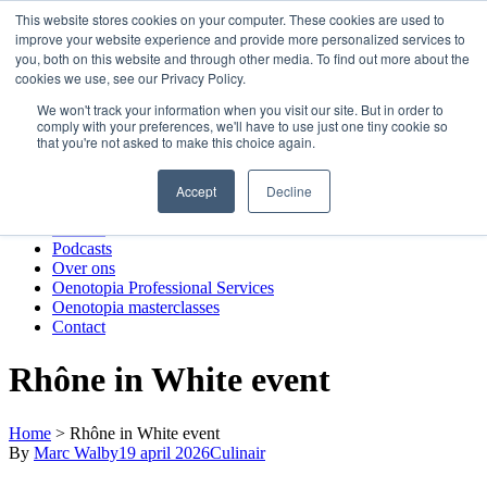
Skip
This website stores cookies on your computer. These cookies are used to
to
improve your website experience and provide more personalized services to
Oenotopia
content
you, both on this website and through other media. To find out more about the
Nieuws
cookies we use, see our Privacy Policy.
Podcasts
We won't track your information when you visit our site. But in order to
Over ons
comply with your preferences, we'll have to use just one tiny cookie so
Oenotopia Professional Services
that you're not asked to make this choice again.
Oenotopia masterclasses
Contact
Accept
Decline
Oenotopia
Nieuws
Podcasts
Over ons
Oenotopia Professional Services
Oenotopia masterclasses
Contact
Rhône in White event
Home
>
Rhône in White event
By
Marc Walby
19 april 2026
Culinair